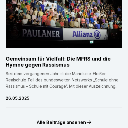
Gemeinsam für Vielfalt: Die MFRS und die
Hymne gegen Rassismus
Seit dem vergangenen Jahr ist die Marieluise-Fleißer-
Realschule Teil des bundesweiten Netzwerks „Schule ohne
Rassismus – Schule mit Courage“. Mit dieser Auszeichnung
geht eine klare Verpflichtung einher: Die gesamte
26.05.2025
Schulgemeinschaft bekennt sich dazu, aktiv gegen
Diskriminierung und Rassismus Stellung zu beziehen und sich
dauerhaft für ein respektvolles, vorurteilsfreies Miteinander
einzusetzen. Als prominenten Projektpaten konnte die Schule
Alle Beiträge ansehen
[…]