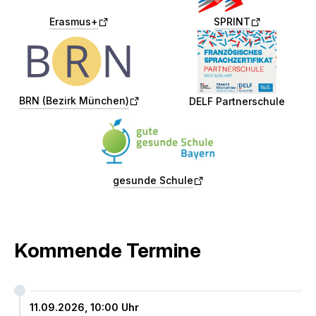
a
c
Erasmus+
SPRINT
h
Bayerisches
t
Realschulnetz
s
Französische
b
Sprachzertifizi
a
BRN (Bezirk München)
DELF Partnerschule
gute
u
gesunde
m
Schule
gesunde Schule
Kommende Termine
11.09.2026, 10:00 Uhr