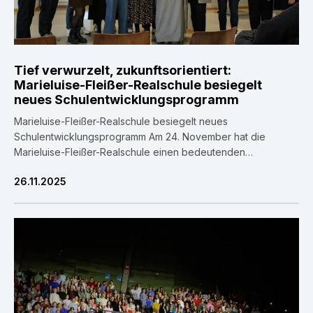
Tief verwurzelt, zukunftsorientiert:
Marieluise-Fleißer-Realschule besiegelt
neues Schulentwicklungsprogramm
Marieluise-Fleißer-Realschule besiegelt neues
Schulentwicklungsprogramm Am 24. November hat die
Marieluise-Fleißer-Realschule einen bedeutenden
Meilenstein auf ihrem Weg zur Zukunftsgestaltung gesetzt:
26.11.2025
Das neue, umfassende Schulentwicklungsprogramm wurde
offiziell verabschiedet. Dieses Programm ist das Ergebnis
eines intensiven, partizipativen Prozesses der gesamten
Schulfamilie basierend auf den Ergebnissen der externen
Evaluation. Eine zentrale Botschaft des Nachmittags:
Schulentwicklung ist kein starres Dokument, […]