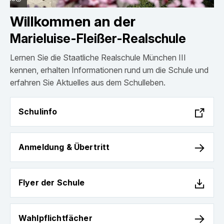
M
a
Willkommen an der
MFRS Schulmanager
r
Marieluise-Fleißer-Realschule
i
e
Lernen Sie die Staatliche Realschule München III
l
kennen, erhalten Informationen rund um die Schule und
u
erfahren Sie Aktuelles aus dem Schulleben.
i
s
S
Schulinfo
e
c
-
h
F
A
u
Anmeldung & Übertritt
l
n
l
e
m
i
i
F
e
n
Flyer der Schule
ß
l
l
f
e
y
d
o
r
W
e
u
Wahlpflichtfächer
-
a
r
n