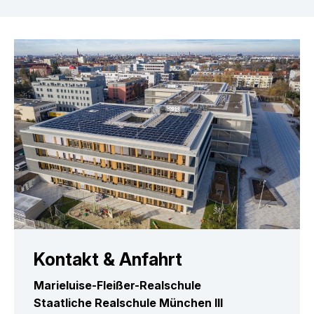
L
u
f
t
a
n
s
i
c
h
t
d
e
Kontakt & Anfahrt
s
S
Marieluise-Fleißer-Realschule
c
Staatliche Realschule München III