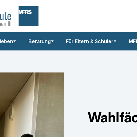
leben
Beratung
Für Eltern & Schüler
MF
Wahlfä