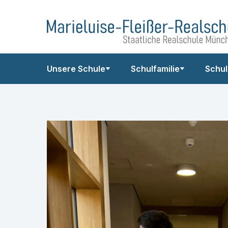
Zum
Marieluise-
Inhalt
Fleißer-
springen
Realschule
Unsere Schule
Schulfamilie
Schul