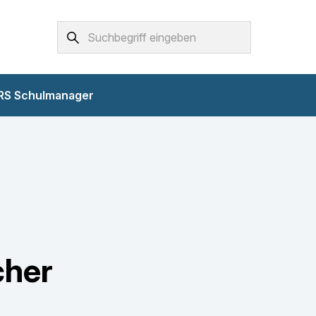
Suchbegriff
Drücken
Sie
Enter
RS Schulmanager
zum
Suchen
cher