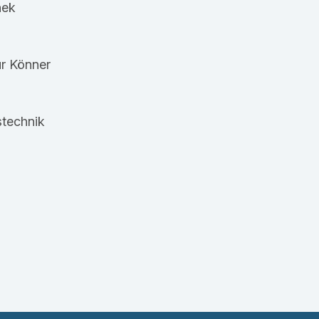
hek
r Könner
stechnik