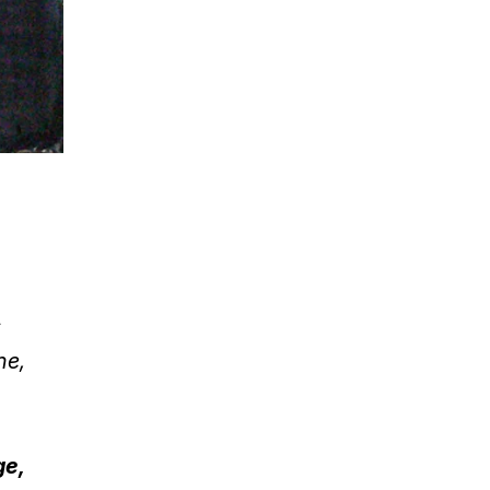
s
ne,
ge,