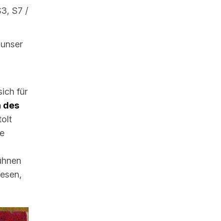
3, S7 /
 unser
sich für
n des
tolt
ne
ühnen
iesen,