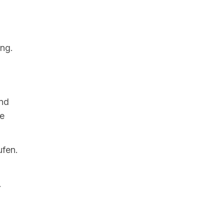
ng.
und
ne
ufen.
.