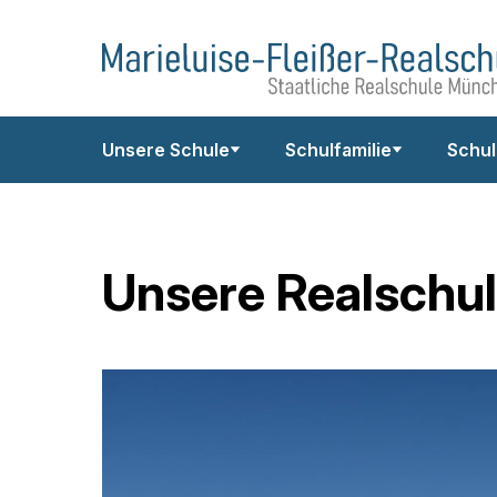
Zum
Marieluise-
Inhalt
Fleißer-
springen
Realschule
Unsere Schule
Schulfamilie
Schul
Unsere Realschu