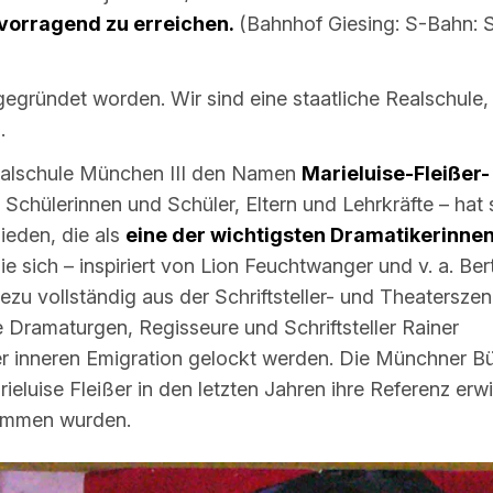
vorragend zu erreichen.
(Bahnhof Giesing: S-Bahn: S
egründet worden. Wir sind eine staatliche Realschule,
.
Realschule München III den Namen
Marieluise-Fleißer-
e Schülerinnen und Schüler, Eltern und Lehrkräfte – hat 
hieden, die als
eine der wichtigsten Dramatikerinne
die sich – inspiriert von Lion Feuchtwanger und v. a. Ber
hezu vollständig aus der Schriftsteller- und Theatersze
 Dramaturgen, Regisseure und Schriftsteller Rainer
er inneren Emigration gelockt werden. Die Münchner B
luise Fleißer in den letzten Jahren ihre Referenz erw
nommen wurden.