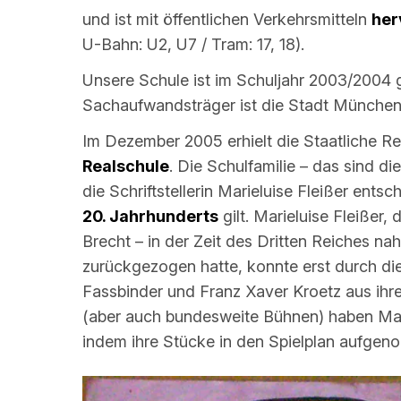
und ist mit öffentlichen Verkehrsmitteln
her
U-Bahn: U2, U7 / Tram: 17, 18).
Unsere Schule ist im Schuljahr 2003/2004 g
Sachaufwandsträger ist die Stadt München
Im Dezember 2005 erhielt die Staatliche 
Realschule
. Die Schulfamilie – das sind di
die Schriftstellerin Marieluise Fleißer entsc
20. Jahrhunderts
gilt. Marieluise Fleißer, 
Brecht – in der Zeit des Dritten Reiches na
zurückgezogen hatte, konnte erst durch die
Fassbinder und Franz Xaver Kroetz aus ihr
(aber auch bundesweite Bühnen) haben Marie
indem ihre Stücke in den Spielplan aufge