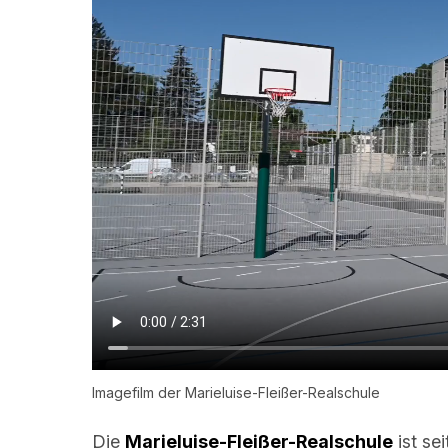
Imagefilm der Marieluise-Fleißer-Realschule
Die
Marieluise-Fleißer-Realschule
ist se