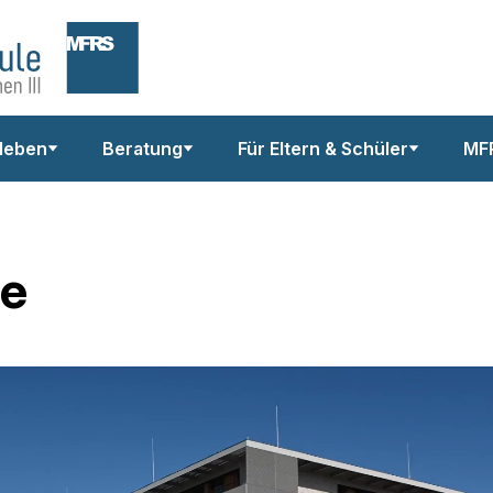
leben
Beratung
Für Eltern & Schüler
MF
le