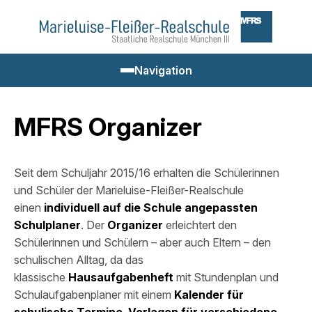
Zum
Marieluise-
Inhalt
Fleißer-
springen
Realschule
Navigation
Navigation
einblenden
MFRS Organizer
Suchbegriff
Drücken
Unsere Schule
Sie
Enter
Seit dem Schuljahr 2015/16 erhalten die Schülerinnen
zum
Schulfamilie
und Schüler der Marieluise-Fleißer-Realschule
Suchen
einen
individuell auf die Schule angepassten
Schulplaner
. Der
Organizer
erleichtert den
Schulleben
Schülerinnen und Schülern – aber auch Eltern – den
schulischen Alltag, da das
News & Aktivitäten
klassische
Hausaufgabenheft
mit Stundenplan und
Schulaufgabenplaner mit einem
Kalender für
Erasmus+