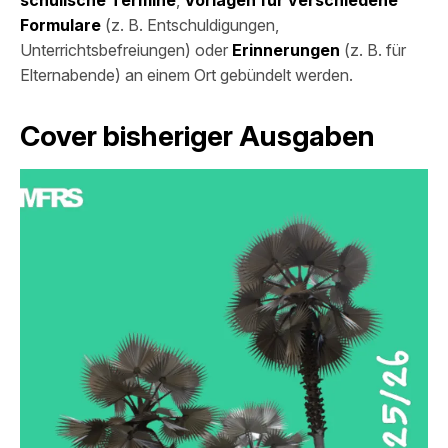
schulische Termine
,
Vorlagen für verschiedene
Formulare
(z. B. Entschuldigungen,
Wahlfächer
Unterrichtsbefreiungen) oder
Erinnerungen
(z. B. für
Elternabende) an einem Ort gebündelt werden.
Schulsanitäter
Schülerbibliothek
Cover bisheriger Ausgaben
Schulplaner/Organizer
Beratung
Für Eltern & Schüler
MFRS Schulmanager