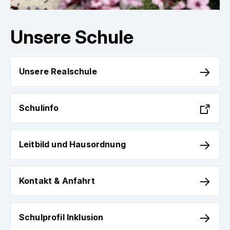
Schulprofil Inklusion
Neubau
Unsere Schule
Mensa
Unsere
Unsere Realschule
Realschule
Unterrichtszeiten
Schulinfo
Schulfamilie
Schulinfo
Schulleben
Leitbild
Leitbild und Hausordnung
und
Hausordnung
Beratung
Kontakt
Kontakt & Anfahrt
&
Für Eltern & Schüler
Anfahrt
Schulprofil
Schulprofil Inklusion
Inklusion
MFRS Schulmanager