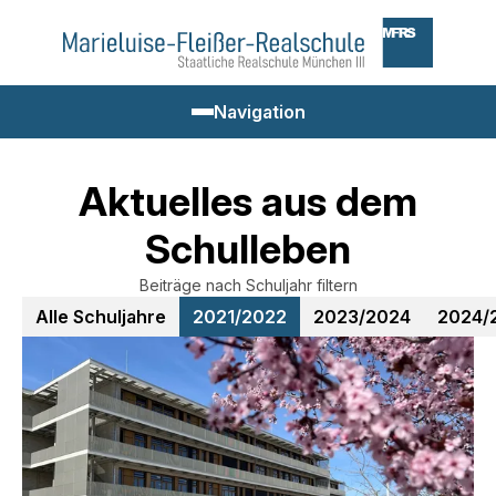
Zum
Marieluise-
Inhalt
Fleißer-
springen
Realschule
Navigation
Navigation
einblenden
Aktuelles aus dem
Suchbegriff
Drücken
Schulleben
Unsere Schule
Sie
Enter
Beiträge nach Schuljahr filtern
zum
Schulfamilie
Alle Schuljahre
2021/2022
2023/2024
2024/
Suchen
Schulleben
Beratung
Für Eltern & Schüler