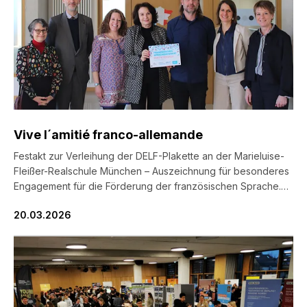
Vive l´amitié franco-allemande
Festakt zur Verleihung der DELF-Plakette an der Marieluise-
Fleißer-Realschule München – Auszeichnung für besonderes
Engagement für die Förderung der französischen Sprache.
Am 19. März 2026 fand in der Marieluise-Fleißer-Realschule
20.03.2026
(München III) der Festakt zur feierlichen Verleihung der DELF-
Plakette statt. Die Auszeichnung wurde durch das Institut
français in der in der Schule ansässigen Dienststelle der
Ministerialbeauftragten für […]