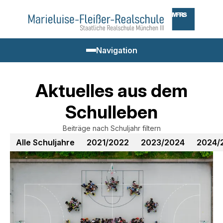
Zum
Marieluise-
Inhalt
Fleißer-
springen
Realschule
Navigation
Navigation
einblenden
Aktuelles aus dem
Suchbegriff
Drücken
Schulleben
Unsere Schule
Sie
Enter
Beiträge nach Schuljahr filtern
zum
Schulfamilie
Alle Schuljahre
2021/2022
2023/2024
2024/
Suchen
Schulleben
Beratung
Für Eltern & Schüler