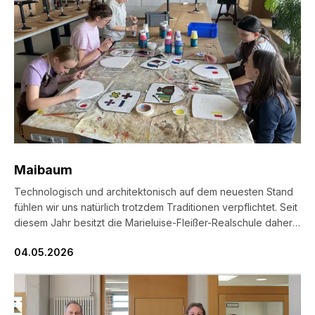
Maibaum
Technologisch und architektonisch auf dem neuesten Stand
fühlen wir uns natürlich trotzdem Traditionen verpflichtet. Seit
diesem Jahr besitzt die Marieluise-Fleißer-Realschule daher
einen Maibaum auf dem Schulhof. Gesponsert wurde dieser
04.05.2026
von unserem Kooperationspartner, der Otto-Steiner-Schule
des Augustinum, der wir hier nochmals von ganzem Herzen
„Danke“ sagen. Dank gilt auch der Fachschaft Kunst, die
unseren Baum samt […]