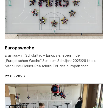
MFRS Schulmanager
Europawoche
Erasmus+ im Schulalltag – Europa erleben in der
„Europäischen Woche“ Seit dem Schuljahr 2025/26 ist die
Marieluise-Fleißer-Realschule Teil des europäischen
Austauschprogramms Erasmus+ und konnte in diesem Jahr
22.05.2026
erstmals eigene Erasmus-Projekte durchführen. Ziel der
Projekte ist es, Schülerinnen und Schülern kulturelle Teilhabe
zu ermöglichen sowie Werte wie Demokratie, Respekt,
Toleranz und Vielfalt in einem gemeinsamen Europa […]