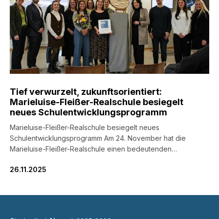
Tief verwurzelt, zukunftsorientiert:
Marieluise-Fleißer-Realschule besiegelt
neues Schulentwicklungsprogramm
Marieluise-Fleißer-Realschule besiegelt neues
Schulentwicklungsprogramm Am 24. November hat die
Marieluise-Fleißer-Realschule einen bedeutenden
Meilenstein auf ihrem Weg zur Zukunftsgestaltung gesetzt:
26.11.2025
Das neue, umfassende Schulentwicklungsprogramm wurde
offiziell verabschiedet. Dieses Programm ist das Ergebnis
eines intensiven, partizipativen Prozesses der gesamten
Schulfamilie basierend auf den Ergebnissen der externen
Evaluation. Eine zentrale Botschaft des Nachmittags: